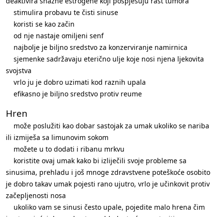
deaktivira snažne estrogene koji pospješuju rast tumora
stimulira probavu te čisti sinuse
koristi se kao začin
od nje nastaje omiljeni senf
najbolje je biljno sredstvo za konzerviranje namirnica
sjemenke sadržavaju eterično ulje koje nosi njena ljekovita
svojstva
vrlo ju je dobro uzimati kod raznih upala
efikasno je biljno sredstvo protiv reume
Hren
može poslužiti kao dobar sastojak za umak ukoliko se nariba
ili izmiješa sa limunovim sokom
možete u to dodati i ribanu mrkvu
koristite ovaj umak kako bi izliječili svoje probleme sa
sinusima, prehladu i još mnoge zdravstvene poteškoće osobito
je dobro takav umak pojesti rano ujutro, vrlo je učinkovit protiv
začepljenosti nosa
ukoliko vam se sinusi često upale, pojedite malo hrena čim