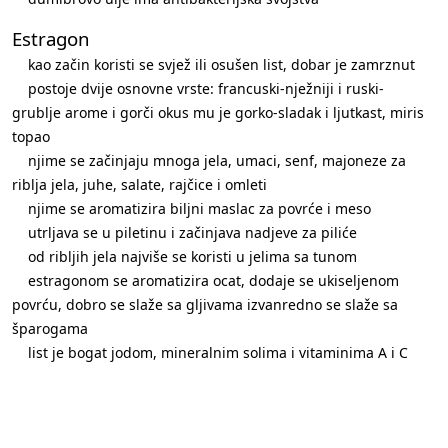
Estragon
kao začin koristi se svjež ili osušen list, dobar je zamrznut
postoje dvije osnovne vrste: francuski-nježniji i ruski-
grublje arome i gorči okus mu je gorko-sladak i ljutkast, miris
topao
njime se začinjaju mnoga jela, umaci, senf, majoneze za
riblja jela, juhe, salate, rajčice i omleti
njime se aromatizira biljni maslac za povrće i meso
utrljava se u piletinu i začinjava nadjeve za piliće
od ribljih jela najviše se koristi u jelima sa tunom
estragonom se aromatizira ocat, dodaje se ukiseljenom
povrću, dobro se slaže sa gljivama izvanredno se slaže sa
šparogama
list je bogat jodom, mineralnim solima i vitaminima A i C