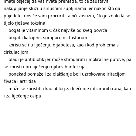
imate osjećaj da vas hvata prehlada, to će zaustaviti
nakupljanje sluzi u sinusnim šupljinama jer nakon što ga
pojedete, nos će vam procuriti, a oči zasuziti, što je znak da se
tijelo rješava toksina
bogat je vitaminom C čak najviše od sveg povrća
bogat i kalcijem, sumporom i fosforom
koristi se i u liječenju dijabetesa, kao i kod problema s
cirkulacijom
blagi je antibiotik jer može stimulirati i mokraćne putove, pa
se koristi i pri liječenju njihovih infekcija
ponekad pomaže i za olakšanje boli uzrokovane iritacijom
živaca i artritisa
može se koristiti i kao oblog za liječenje inficiranih rana, kao
i za liječenje osipa