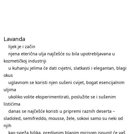
Lavanda
lijek je i začin
njena eterična ulja najčešće su bila upotrebljavana u
kozmetičkoj industriji
u kuhanju jelima će dati cvjetni, slatkasti i elegantan, blagi
okus
uglavnom se koristi njen sušeni cvijet, bogat esencijalnim
uljima
ukoliko volite eksperimentirati, poslužite se i sušenim
listićima
danas se najčešće koristi u pripremi raznih deserta –
sladoled, semifreddo, mousse, žele, sokovi samo su neki od
njih
kao svježa biljka, predivnim blagim mirisom ispunit će vaš