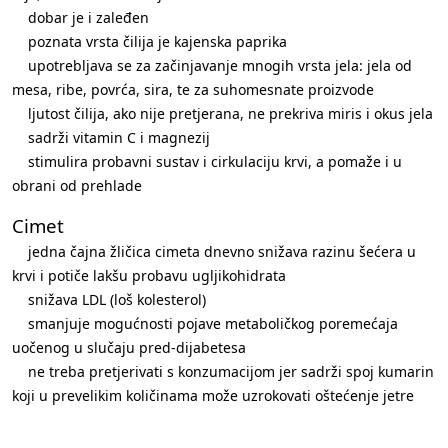
dobar je i zaleđen
poznata vrsta čilija je kajenska paprika
upotrebljava se za začinjavanje mnogih vrsta jela: jela od
mesa, ribe, povrća, sira, te za suhomesnate proizvode
ljutost čilija, ako nije pretjerana, ne prekriva miris i okus jela
sadrži vitamin C i magnezij
stimulira probavni sustav i cirkulaciju krvi, a pomaže i u
obrani od prehlade
Cimet
jedna čajna žličica cimeta dnevno snižava razinu šećera u
krvi i potiče lakšu probavu ugljikohidrata
snižava LDL (loš kolesterol)
smanjuje mogućnosti pojave metaboličkog poremećaja
uočenog u slučaju pred-dijabetesa
ne treba pretjerivati s konzumacijom jer sadrži spoj kumarin
koji u prevelikim količinama može uzrokovati oštećenje jetre