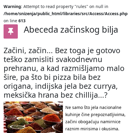
Warning
: Attempt to read property "rules" on null in
/home/snizenja/public_html/libraries/src/Access/Access.php
on line
613
Abeceda začinskog bilja
Začini, začin... Bez toga je gotovo
teško zamisliti svakodnevnu
prehranu, a kad razmišljamo malo
šire, pa što bi pizza bila bez
origana, indijska jela bez currya,
meksička hrana bez chillija...?
Ne samo što jela nacionalne
kuhinje čine prepoznatljivima,
začini obogaćuju namirnice
raznim mirisima i okusima.