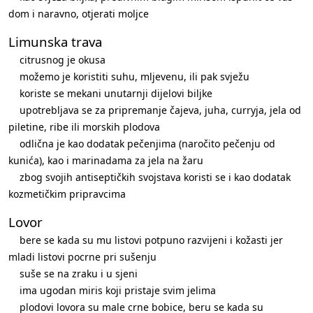
dom i naravno, otjerati moljce
Limunska trava
citrusnog je okusa
možemo je koristiti suhu, mljevenu, ili pak svježu
koriste se mekani unutarnji dijelovi biljke
upotrebljava se za pripremanje čajeva, juha, curryja, jela od
piletine, ribe ili morskih plodova
odlična je kao dodatak pečenjima (naročito pečenju od
kunića), kao i marinadama za jela na žaru
zbog svojih antiseptičkih svojstava koristi se i kao dodatak
kozmetičkim pripravcima
Lovor
bere se kada su mu listovi potpuno razvijeni i kožasti jer
mladi listovi pocrne pri sušenju
suše se na zraku i u sjeni
ima ugodan miris koji pristaje svim jelima
plodovi lovora su male crne bobice, beru se kada su