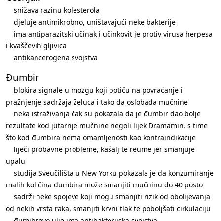
snižava razinu kolesterola
djeluje antimikrobno, uništavajući neke bakterije
ima antiparazitski učinak i učinkovit je protiv virusa herpesa
i kvaščevih gljivica
antikancerogena svojstva
Đumbir
blokira signale u mozgu koji potiču na povraćanje i
pražnjenje sadržaja želuca i tako da oslobađa mučnine
neka istraživanja čak su pokazala da je đumbir dao bolje
rezultate kod jutarnje mučnine negoli lijek Dramamin, s time
što kod đumbira nema omamljenosti kao kontraindikacije
liječi probavne probleme, kašalj te reume jer smanjuje
upalu
studija Sveučilišta u New Yorku pokazala je da konzumiranje
malih količina đumbira može smanjiti mučninu do 40 posto
sadrži neke spojeve koji mogu smanjiti rizik od obolijevanja
od nekih vrsta raka, smanjiti krvni tlak te poboljšati cirkulaciju
đumibrovo ulje ima antibakterijska svojstva