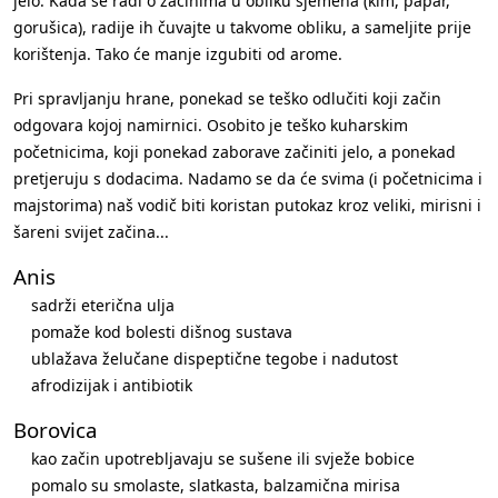
jelo. Kada se radi o začinima u obliku sjemena (kim, papar,
gorušica), radije ih čuvajte u takvome obliku, a sameljite prije
korištenja. Tako će manje izgubiti od arome.
Pri spravljanju hrane, ponekad se teško odlučiti koji začin
odgovara kojoj namirnici. Osobito je teško kuharskim
početnicima, koji ponekad zaborave začiniti jelo, a ponekad
pretjeruju s dodacima. Nadamo se da će svima (i početnicima i
majstorima) naš vodič biti koristan putokaz kroz veliki, mirisni i
šareni svijet začina...
Anis
sadrži eterična ulja
pomaže kod bolesti dišnog sustava
ublažava želučane dispeptične tegobe i nadutost
afrodizijak i antibiotik
Borovica
kao začin upotrebljavaju se sušene ili svježe bobice
pomalo su smolaste, slatkasta, balzamična mirisa