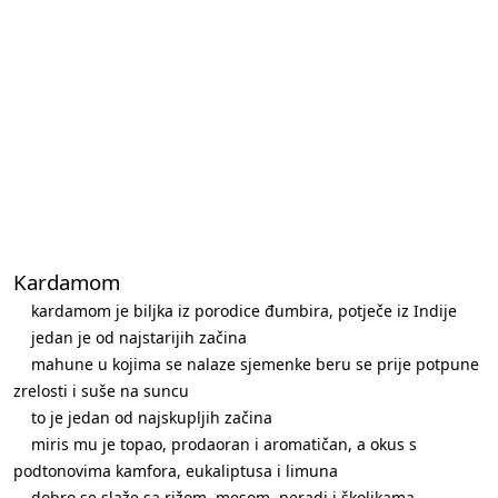
Kardamom
kardamom je biljka iz porodice đumbira, potječe iz Indije
jedan je od najstarijih začina
mahune u kojima se nalaze sjemenke beru se prije potpune
zrelosti i suše na suncu
to je jedan od najskupljih začina
miris mu je topao, prodaoran i aromatičan, a okus s
podtonovima kamfora, eukaliptusa i limuna
dobro se slaže sa rižom, mesom, peradi i školjkama