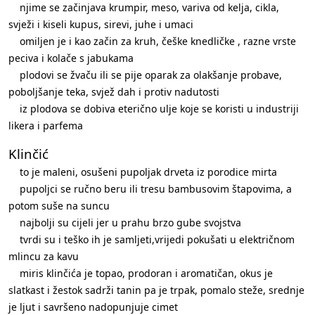
njime se začinjava krumpir, meso, variva od kelja, cikla,
svježi i kiseli kupus, sirevi, juhe i umaci
omiljen je i kao začin za kruh, češke knedličke , razne vrste
peciva i kolače s jabukama
plodovi se žvaču ili se pije oparak za olakšanje probave,
poboljšanje teka, svjež dah i protiv nadutosti
iz plodova se dobiva eterično ulje koje se koristi u industriji
likera i parfema
Klinčić
to je maleni, osušeni pupoljak drveta iz porodice mirta
pupoljci se ručno beru ili tresu bambusovim štapovima, a
potom suše na suncu
najbolji su cijeli jer u prahu brzo gube svojstva
tvrdi su i teško ih je samljeti,vrijedi pokušati u električnom
mlincu za kavu
miris klinčića je topao, prodoran i aromatičan, okus je
slatkast i žestok sadrži tanin pa je trpak, pomalo steže, srednje
je ljut i savršeno nadopunjuje cimet