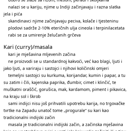
nalazi se u kariju, njime u Indiji začinjavaju i razna slatka
jela i pića
skandinavci njime začinjavaju peciva, kolače i tjesteninu
plodovi sadrže 2-10% eteričnih ulja cineola i terpinilacetata
rabi se za umirenje želučanih grčeva
Kari (curry)/masala
kari je mješavina mljevenih začina
ne proizvodi se u standardnoj kakvoći, već kao blagi, ljuti i
jako ljuti, a variraju i sastojci i njihovi količinski omjeri
temeljni sastojci su kurkuma, korijandar, kumin i papar, a tu
su zatim i čili, kajenska paprika, đumbir, cimet i klinčić, te
muškatni oraščić, gorušica, mak, kardamom, piment i pikavica,
na kraju sol i škrob
sami indijci nisu još prihvatili upotrebu karija, no trgovačke
tvrtke na Zapadu unatoč tome „progurale“ su kari kao
tradicionalni indijski začin
masala je tradicionalni indijski začin, a začinska mješavina