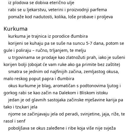
iz plodova se dobiva eterično ulje
rabi se u ljekarstvu, veterini i proizvodnji parfema
pomaže kod nadutosti, kolika, loše probave i proljeva
Kurkuma
kurkuma je trajnica iz porodice đumbira
korijeni se kuhaju pa se suše na suncu 5-7 dana, potom se
gule i poliraju – ručno, trljanjem, te melju
u trgovinama se prodaje kao zlatnožuti prah, iako je sušeni
korijen bolji (obojat će vam ruke ako ga primite bez zaštite)
smatra se jednim od najfinijih začina, zemljastog okusa,
malo reskog poput papra i đumbira
okus kurkume je blag, aromatičan s podtonovima ljutog i
gorkog rabi se kao začin na Dalekom i Bliskom istoku
jedan je od glavnih sastojaka začinske mješavine karija pa
tako i tzv,kari jela
njome se začinjavaju jela od peradi, svinjetine, jaja, riže, te
rasol i senf
poboljšava se okus zaleđene i ribe koja više nije svježa