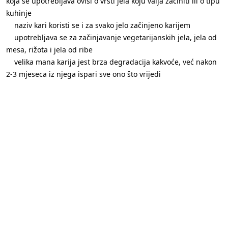
koja se upotrebljava ovisi o vrsti jela koju valja začiniti ili o tipu
kuhinje
naziv kari koristi se i za svako jelo začinjeno karijem
upotrebljava se za začinjavanje vegetarijanskih jela, jela od
mesa, rižota i jela od ribe
velika mana karija jest brza degradacija kakvoće, već nakon
2-3 mjeseca iz njega ispari sve ono što vrijedi