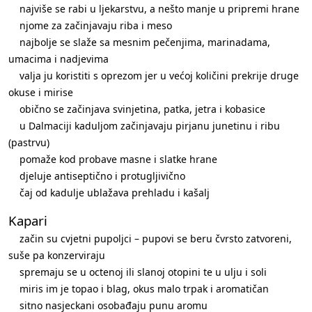
najviše se rabi u ljekarstvu, a nešto manje u pripremi hrane
njome za začinjavaju riba i meso
najbolje se slaže sa mesnim pečenjima, marinadama,
umacima i nadjevima
valja ju koristiti s oprezom jer u većoj količini prekrije druge
okuse i mirise
obično se začinjava svinjetina, patka, jetra i kobasice
u Dalmaciji kaduljom začinjavaju pirjanu junetinu i ribu
(pastrvu)
pomaže kod probave masne i slatke hrane
djeluje antiseptično i protugljivično
čaj od kadulje ublažava prehladu i kašalj
Kapari
začin su cvjetni pupoljci – pupovi se beru čvrsto zatvoreni,
suše pa konzerviraju
spremaju se u octenoj ili slanoj otopini te u ulju i soli
miris im je topao i blag, okus malo trpak i aromatičan
sitno nasjeckani osobađaju punu aromu