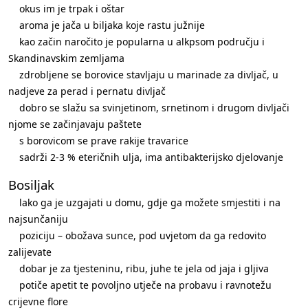
okus im je trpak i oštar
aroma je jača u biljaka koje rastu južnije
kao začin naročito je popularna u alkpsom području i
Skandinavskim zemljama
zdrobljene se borovice stavljaju u marinade za divljač, u
nadjeve za perad i pernatu divljač
dobro se slažu sa svinjetinom, srnetinom i drugom divljači
njome se začinjavaju paštete
s borovicom se prave rakije travarice
sadrži 2-3 % eteričnih ulja, ima antibakterijsko djelovanje
Bosiljak
lako ga je uzgajati u domu, gdje ga možete smjestiti i na
najsunčaniju
poziciju – obožava sunce, pod uvjetom da ga redovito
zalijevate
dobar je za tjesteninu, ribu, juhe te jela od jaja i gljiva
potiče apetit te povoljno utječe na probavu i ravnotežu
crijevne flore