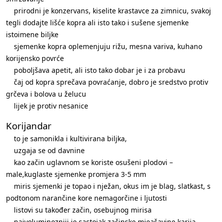
prirodni je konzervans, kiselite krastavce za zimnicu, svakoj
tegli dodajte lišće kopra ali isto tako i sušene sjemenke
istoimene biljke
sjemenke kopra oplemenjuju rižu, mesna variva, kuhano
korijensko povrće
poboljšava apetit, ali isto tako dobar je i za probavu
čaj od kopra sprečava povraćanje, dobro je sredstvo protiv
grčeva i bolova u želucu
lijek je protiv nesanice
Korijandar
to je samonikla i kultivirana biljka,
uzgaja se od davnine
kao začin uglavnom se koriste osušeni plodovi –
male,kuglaste sjemenke promjera 3-5 mm
miris sjemenki je topao i nježan, okus im je blag, slatkast, s
podtonom narančine kore nemagorčine i ljutosti
listovi su također začin, osebujnog mirisa
najvoluminozniji je sastojak začinske mjeašavine karija