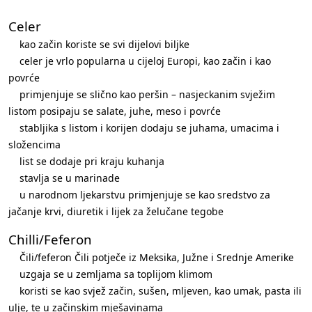
Celer
kao začin koriste se svi dijelovi biljke
celer je vrlo popularna u cijeloj Europi, kao začin i kao
povrće
primjenjuje se slično kao peršin – nasjeckanim svježim
listom posipaju se salate, juhe, meso i povrće
stabljika s listom i korijen dodaju se juhama, umacima i
složencima
list se dodaje pri kraju kuhanja
stavlja se u marinade
u narodnom ljekarstvu primjenjuje se kao sredstvo za
jačanje krvi, diuretik i lijek za želučane tegobe
Chilli/Feferon
Čili/feferon Čili potječe iz Meksika, Južne i Srednje Amerike
uzgaja se u zemljama sa toplijom klimom
koristi se kao svjež začin, sušen, mljeven, kao umak, pasta ili
ulje, te u začinskim mješavinama