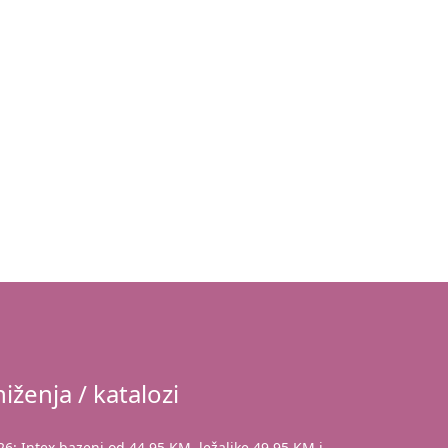
iženja / katalozi
: Intex bazeni od 44,95 KM, ležaljke 49,95 KM i