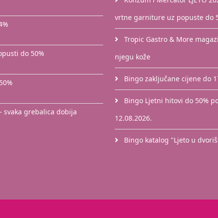
vrtne garniture uz popuste do
44%
Tropic Gastro & More magazin
popusti do 50%
njegu kože
Bingo zaključane cijene do 
 50%
Bingo Ljetni hitovi do 50% po
– svaka grebalica dobija
12.08.2026.
Bingo katalog "Ljeto u dvori