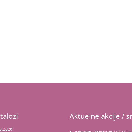
talozi
Aktuelne akcije / sn
8.2026
Konzum i Mercator LJETO 2026