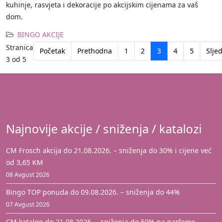
kuhinje, rasvjeta i dekoracije po akcijskim cijenama za vaš
dom.
BINGO AKCIJE
Stranica
Početak
Prethodna
1
2
3
4
5
Slje
3 od 5
Najnovije akcije / sniženja / katalozi
CM Frosch akcija do 21.08.2026. – sniženja do 30% i cijene već
od 3,65 KM
08 Avgust 2026
Bingo TOP ponuda do 09.08.2026. – sniženja do 44%
07 Avgust 2026
CM katalog do 21.08.2026. – sniženja do 50% na parfeme,