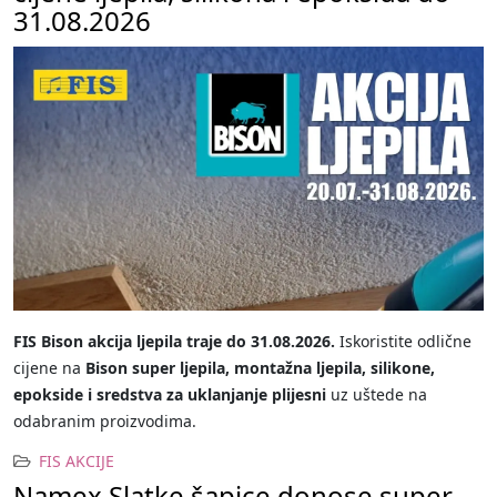
31.08.2026
FIS Bison akcija ljepila traje do 31.08.2026.
Iskoristite odlične
cijene na
Bison super ljepila, montažna ljepila, silikone,
epokside i sredstva za uklanjanje plijesni
uz uštede na
odabranim proizvodima.
FIS AKCIJE
Namex Slatke šapice donose super