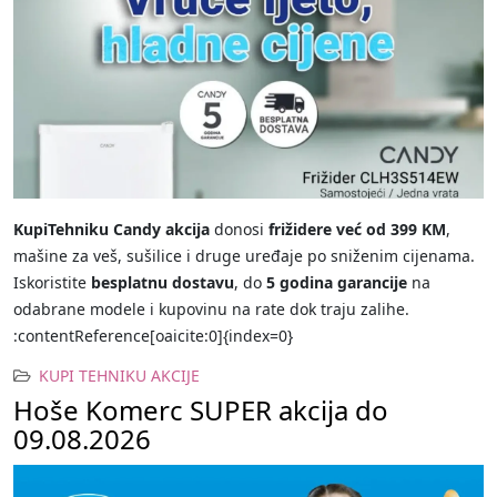
KupiTehniku Candy akcija
donosi
frižidere već od 399 KM
,
mašine za veš, sušilice i druge uređaje po sniženim cijenama.
Iskoristite
besplatnu dostavu
, do
5 godina garancije
na
odabrane modele i kupovinu na rate dok traju zalihe.
:contentReference[oaicite:0]{index=0}
KUPI TEHNIKU AKCIJE
Hoše Komerc SUPER akcija do
09.08.2026