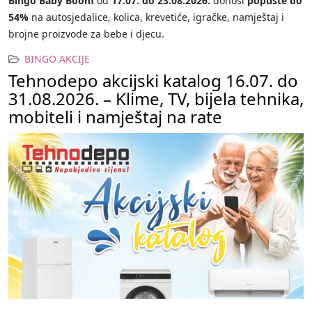
Bingo Baby Boom
od
17.07. do 23.08.2026.
donosi
popuste do
54%
na autosjedalice, kolica, krevetiće, igračke, namještaj i
brojne proizvode za bebe i djecu.
BINGO AKCIJE
Tehnodepo akcijski katalog 16.07. do
31.08.2026. – Klime, TV, bijela tehnika,
mobiteli i namještaj na rate