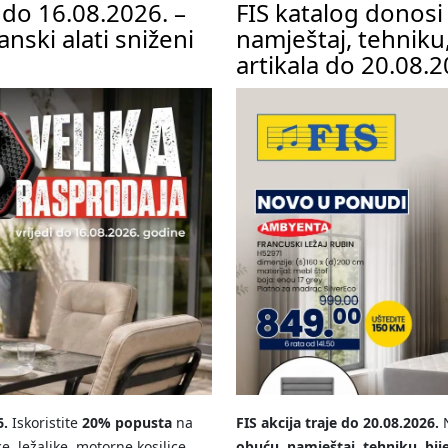
 do 16.08.2026. –
FIS katalog donos
anski alati sniženi
namještaj, tehniku,
artikala do 20.08.
6.
Iskoristite
20% popusta
na
FIS akcija traje do 20.08.2026.
N
e, ležaljke, motorne kosilice,
obuću, namještaj, tehniku, bij