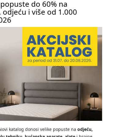
i popuste do 60% na
 odjeću i više od 1.000
2026
ovi katalog donosi velike popuste na
odjeću,
elu tehniku, kućanske aparate, alate
i brojne