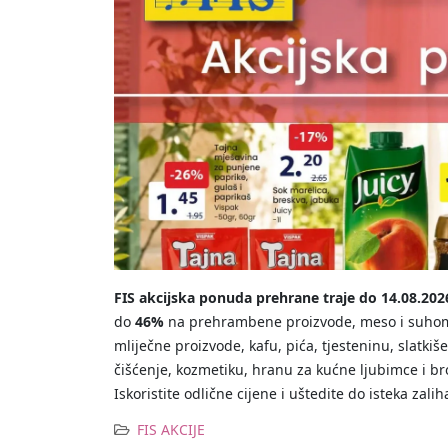
FIS akcijska ponuda prehrane traje do 14.08.202
do
46%
na prehrambene proizvode, meso i suhome
mliječne proizvode, kafu, pića, tjesteninu, slatkiš
čišćenje, kozmetiku, hranu za kućne ljubimce i b
Iskoristite odlične cijene i uštedite do isteka zalih
FIS AKCIJE