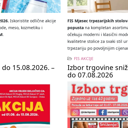
2026.
Iskoristite odlične akcije
FIS Mjesec trpezarijskih stolova
ode, meso, kozmetiku i
popusta
na kompletan asortiman 
KM
.
očekuju moderni i klasični modeli
kvalitetne stolice za svaki stil 
trpezariju po povoljnijim cijen
FIS AKCIJE
 do 15.08.2026. –
Izbor trgovine sniža
do 07.08.2026