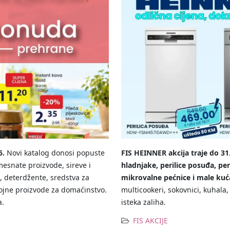
6.
Novi katalog donosi popuste
FIS HEINNER akcija traje do 31
snate proizvode, sireve i
hladnjake, perilice posuđa, peri
e, deterdžente, sredstva za
mikrovalne pećnice i male ku
rojne proizvode za domaćinstvo.
multicookeri, sokovnici, kuhala,
a.
isteka zaliha.
FIS AKCIJE