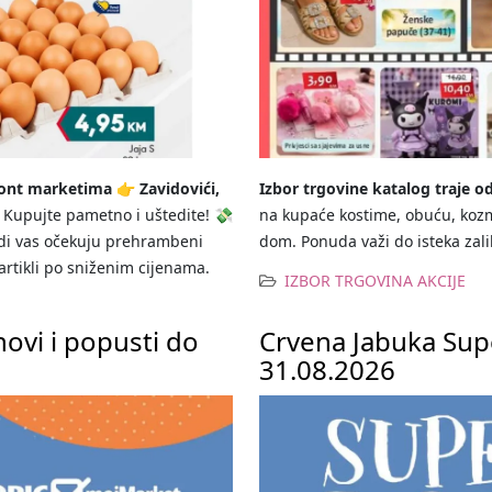
kont marketima
👉
Zavidovići,
Izbor trgovine katalog traje od
Kupujte pametno i uštedite! 💸
na kupaće kostime, obuću, kozm
udi vas očekuju prehrambeni
dom. Ponuda važi do isteka zali
artikli po sniženim cijenama.
IZBOR TRGOVINA AKCIJE
ovi i popusti do
Crvena Jabuka Sup
31.08.2026