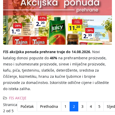
FIS akcijska ponuda prehrane traje do 14.08.2026.
Novi
katalog donosi popuste do
46%
na prehrambene proizvode,
meso i suhomesnate proizvode, sireve i mliječne proizvode,
kafu, pića, tjesteninu, slatkiše, deterdžente, sredstva za
čišćenje, kozmetiku, hranu za kućne ljubimce i brojne
proizvode za domaćinstvo. Iskoristite odlične cijene i uštedite
do isteka zaliha.
FIS AKCIJE
Stranica
Početak
Prethodna
1
2
3
4
5
Slje
2 od 5