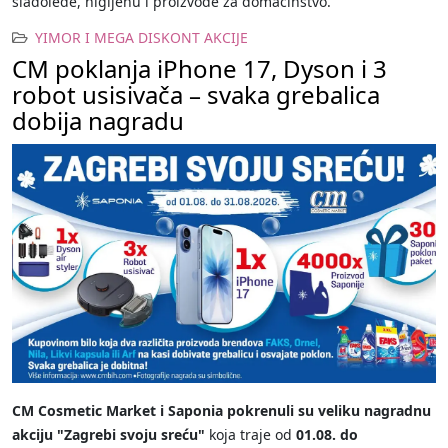
sladolede, higijenu i proizvode za domaćinstvo.
YIMOR I MEGA DISKONT AKCIJE
CM poklanja iPhone 17, Dyson i 3
robot usisivača – svaka grebalica
dobija nagradu
CM Cosmetic Market i Saponia pokrenuli su veliku nagradnu
akciju "Zagrebi svoju sreću"
koja traje od
01.08. do